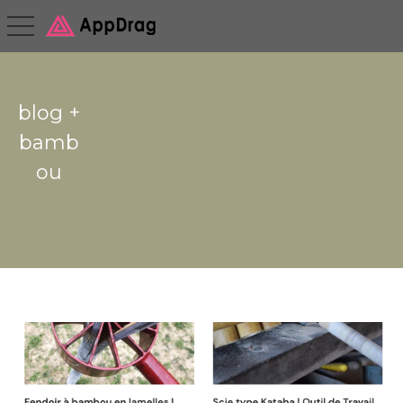
toggle navigation
blog +
bamb
ou