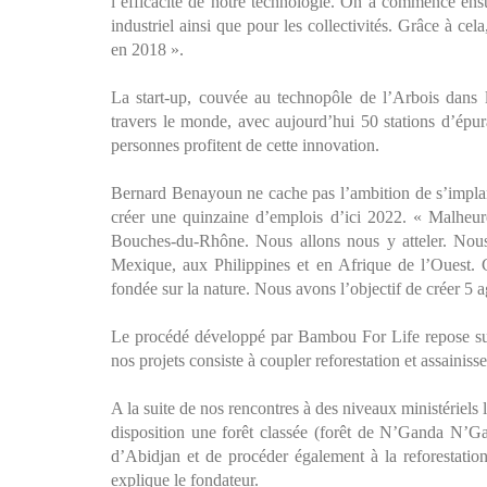
l’efficacité de notre technologie. On a commencé ensui
industriel ainsi que pour les collectivités. Grâce à ce
en 2018 ».
La start-up, couvée au technopôle de l’Arbois dans 
travers le monde, avec aujourd’hui 50 stations d’ép
personnes profitent de cette innovation.
Bernard Benayoun ne cache pas l’ambition de s’implanter
créer une quinzaine d’emplois d’ici 2022. « Malheur
Bouches-du-Rhône. Nous allons nous y atteler. Nous
Mexique, aux Philippines et en Afrique de l’Ouest. Ce
fondée sur la nature. Nous avons l’objectif de créer 5 
Le procédé développé par Bambou For Life repose sur 3
nos projets consiste à coupler reforestation et assainis
A la suite de nos rencontres à des niveaux ministériels
disposition une forêt classée (forêt de N’Ganda N’Gan
d’Abidjan et de procéder également à la reforestati
explique le fondateur.