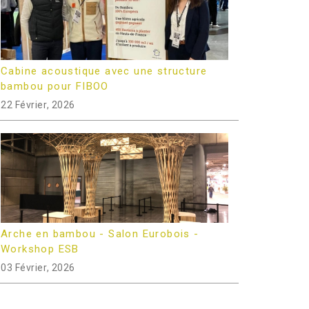
Cabine acoustique avec une structure
bambou pour FIBOO
22 Février, 2026
Arche en bambou - Salon Eurobois -
Workshop ESB
03 Février, 2026