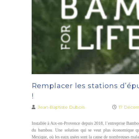
Remplacer les stations d’ép
!
Jean-Baptiste Dubois
17 Décem
Installée à Aix-en-Provence depuis 2018, l’entreprise Bamboo
du bambou. Une solution qui se veut plus économique que 
Mexique, où les eaux usées sont la cause de nombreuses mala