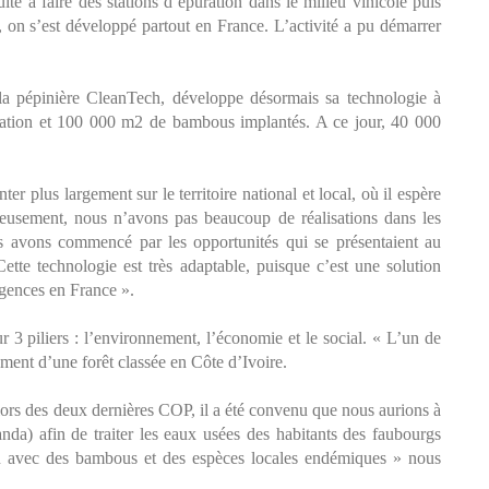
te à faire des stations d’épuration dans le milieu vinicole puis
la, on s’est développé partout en France. L’activité a pu démarrer
la pépinière CleanTech, développe désormais sa technologie à
uration et 100 000 m2 de bambous implantés. A ce jour, 40 000
 plus largement sur le territoire national et local, où il espère
eusement, nous n’avons pas beaucoup de réalisations dans les
 avons commencé par les opportunités qui se présentaient au
tte technologie est très adaptable, puisque c’est une solution
agences en France ».
 piliers : l’environnement, l’économie et le social. « L’un de
sement d’une forêt classée en Côte d’Ivoire.
 lors des deux dernières COP, il a été convenu que nous aurions à
da) afin de traiter les eaux usées des habitants des faubourgs
on avec des bambous et des espèces locales endémiques » nous